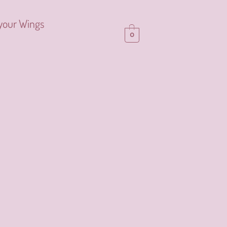
your Wings
0