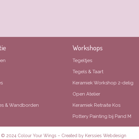
tie
Workshops
len
Tegeltjes
Tegels & Taart
es
Keramiek Workshop 2-delig
Open Atelier
tjes & Wandborden
Keramiek Retraite Kos
Pottery Painting bij Pand M
© 2024 Colour Your Wings – Created by
Kerssies Webdesign