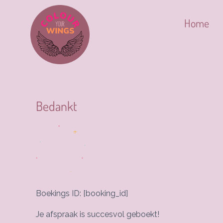
Ga
naar
Home
de
inhoud
Bedankt
Boekings ID:
[booking_id]
Je afspraak is succesvol geboekt!