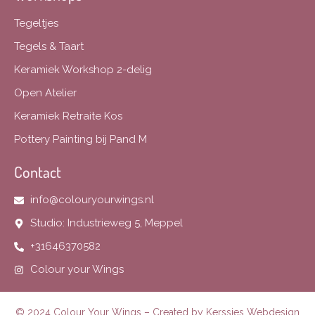
Tegeltjes
Tegels & Taart
Keramiek Workshop 2-delig
Open Atelier
Keramiek Retraite Kos
Pottery Painting bij Pand M
Contact
info@colouryourwings.nl
Studio: Industrieweg 5, Meppel
+31646370582
Colour your Wings
© 2024 Colour Your Wings – Created by
Kerssies Webdesign