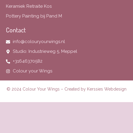
Keramiek Retraite Kos
Pottery Painting bij Pand M
Contact
info@colouryourwings.nl
Studio: Industrieweg 5, Meppel
+31646370582
Colour your Wings
© 2024 Colour Your Wings – Created by
Kerssies Webdesign