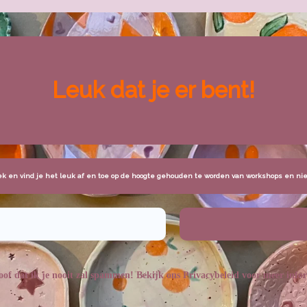
Leuk dat je er bent!
ek en vind je het leuk af en toe op de hoogte gehouden te worden van workshops en nie
oof dat ik je nooit zal spammen! Bekijk ons
Privacybeleid
voor meer infor