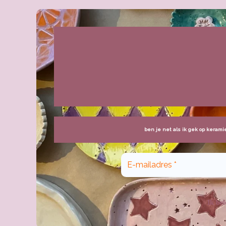
ben je net als ik gek op kerami
Ik bel