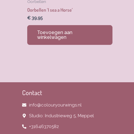
Oorbellen
Oorbellen ‘I sea a Horse’
€
39,95
Toevoegen aan
winkelwagen
Contact
info@colouryourwings.nl
Studio: Industrieweg 5, Meppel
+31646370582