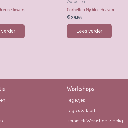
Oorbellen
Green Flowers
Oorbellen My blue Heaven
€
39,95
 verder
Lees verder
tie
Workshops
len
Tegeltjes
Tegels & Taart
es
Keramiek Workshop 2-delig