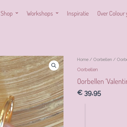
Shop
Workshops
Inspiratie
Over Colour 
Oorbellen
Home
/
Oorbellen
/ Oorbe
'Valentine’
Oorbellen
aantal
Oorbellen ‘Valenti
€
39,95