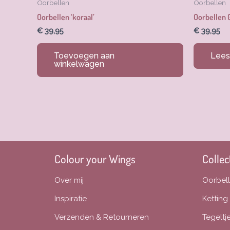
Oorbellen
Oorbellen
Oorbellen ‘koraal’
Oorbellen 
€
39,95
€
39,95
Toevoegen aan
Lees
winkelwagen
Colour your Wings
Collec
Over mij
Oorbel
Inspiratie
Ketting
Verzenden & Retourneren
Tegeltj