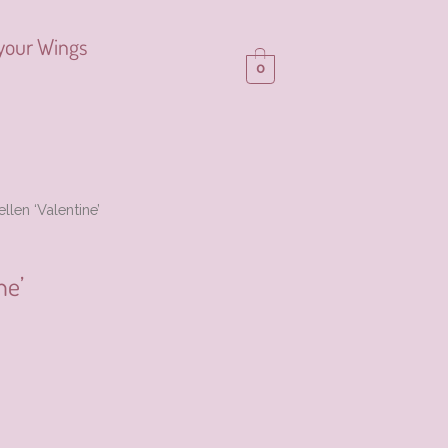
your Wings
0
llen ‘Valentine’
ne’