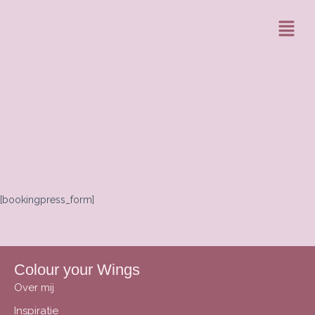
Ga
Menu
naar
de
inhoud
[bookingpress_form]
Colour your Wings
Over mij
Inspiratie